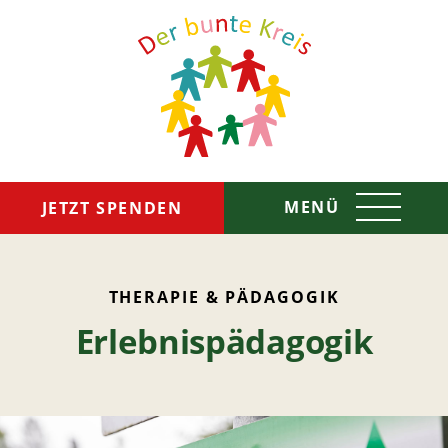
MENÜ
JETZT SPENDEN
Das sind wir
THERAPIE & PÄDAGOGIK
Erlebnispädagogik
So helfen wir
Spenden & Helfen