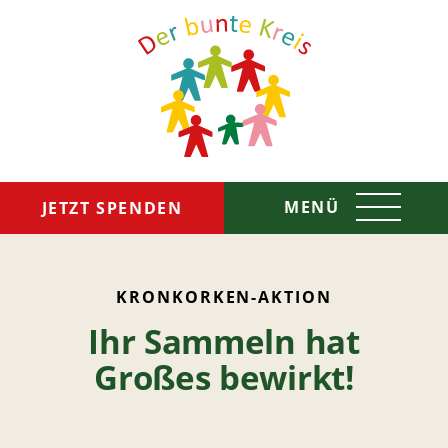
MENÜ
JETZT SPENDEN
Das sind wir
KRONKORKEN-AKTION
Ihr Sammeln hat
So helfen wir
Großes bewirkt!
Spenden & Helfen