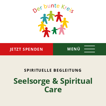
MENÜ
JETZT SPENDEN
Das sind wir
SPIRITUELLE BEGLEITUNG
Seelsorge & Spiritual
So helfen wir
Care
Spenden & Helfen