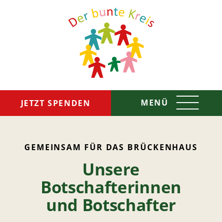
MENÜ
JETZT SPENDEN
Das sind wir
GEMEINSAM FÜR DAS BRÜCKENHAUS
Unsere
So helfen wir
Botschafterinnen
Spenden & Helfen
und Botschafter