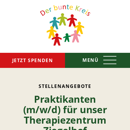
MENÜ
JETZT SPENDEN
Das sind wir
STELLENANGEBOTE
Praktikanten
So helfen wir
(m/w/d) für unser
Spenden & Helfen
Therapiezentrum