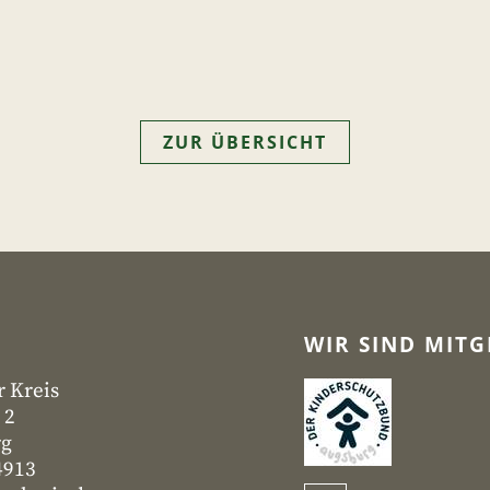
ZUR ÜBERSICHT
WIR SIND MITG
r Kreis
 2
rg
4913