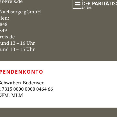
r-kreis.de
- Nachsorge gGmbH
lien:
4848
4849
reis.de
 und 13 – 16 Uhr
nd 13 – 15 Uhr
SPENDENKONTO
 Schwaben-Bodensee
 7315
0000 0000 0464 66
ADEM1MLM