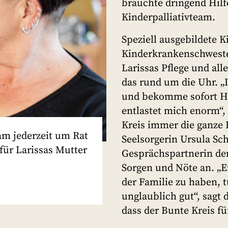
brauchte dringend Hilfe
Kinderpalliativteam.
Speziell ausgebildete 
Kinderkrankenschweste
Larissas Pflege und al
das rund um die Uhr. „
und bekomme sofort Hil
entlastet mich enorm“, 
Kreis immer die ganze F
am jederzeit um Rat
Seelsorgerin Ursula Sch
 für Larissas Mutter
Gesprächspartnerin der
Sorgen und Nöte an. „
der Familie zu haben, 
unglaublich gut“, sagt 
dass der Bunte Kreis für