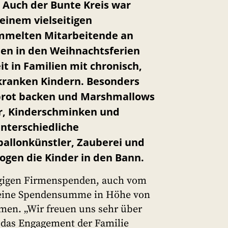
 Auch der Bunte Kreis war
 einem vielseitigen
melten Mitarbeitende an
n in den Weihnachtsferien
it in Familien mit chronisch,
kranken Kindern. Besonders
brot backen und Marshmallows
er, Kinderschminken und
unterschiedliche
ballonkünstler, Zauberei und
ogen die Kinder in den Bann.
igen Firmenspenden, auch vom
 eine Spendensumme in Höhe von
men. „Wir freuen uns sehr über
 das Engagement der Familie