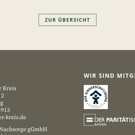
ZUR ÜBERSICHT
WIR SIND MITG
r Kreis
 2
rg
4913
r-kreis.de
- Nachsorge gGmbH