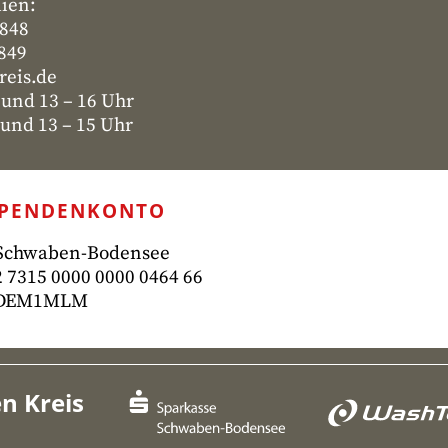
lien:
4848
4849
reis.de
 und 13 – 16 Uhr
nd 13 – 15 Uhr
SPENDENKONTO
 Schwaben-Bodensee
 7315
0000 0000 0464 66
ADEM1MLM
n Kreis