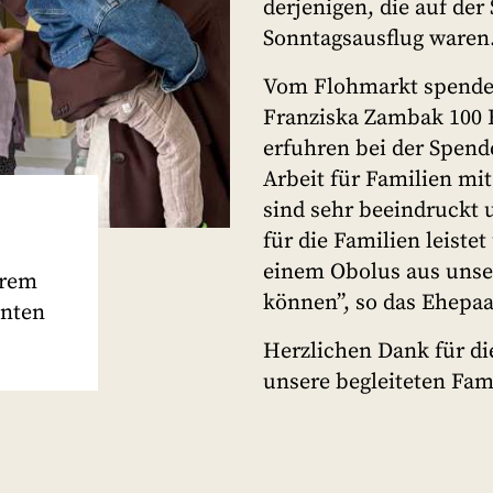
derjenigen, die auf de
Sonntagsausflug waren
Vom Flohmarkt spendet
Franziska Zambak 100 
erfuhren bei der Spen
Arbeit für Familien mi
sind sehr beeindruckt 
für die Familien leiste
einem Obolus aus unser
hrem
können”, so das Ehepaa
unten
Herzlichen Dank für di
unsere begleiteten Fam