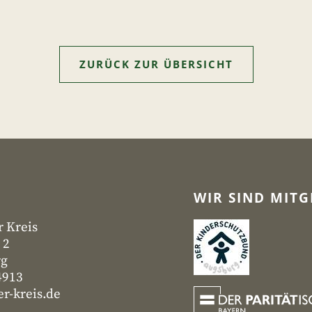
ZURÜCK ZUR ÜBERSICHT
WIR SIND MITG
r Kreis
 2
rg
4913
r-kreis.de