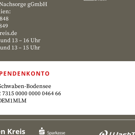
- Nachsorge gGmbH
lien:
4848
4849
reis.de
 und 13 – 16 Uhr
nd 13 – 15 Uhr
SPENDENKONTO
 Schwaben-Bodensee
 7315
0000 0000 0464 66
ADEM1MLM
n Kreis