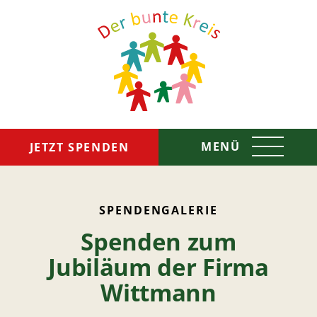
MENÜ
JETZT SPENDEN
Das sind wir
SPENDENGALERIE
Spenden zum
So helfen wir
Jubiläum der Firma
Spenden & Helfen
Wittmann