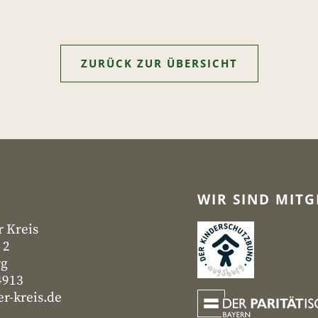
ZURÜCK ZUR ÜBERSICHT
WIR SIND MITG
r Kreis
 2
rg
4913
r-kreis.de