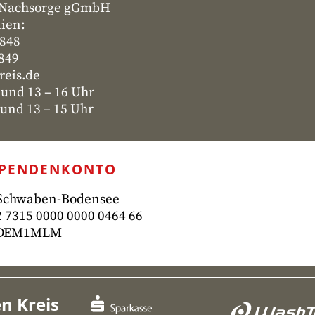
- Nachsorge gGmbH
lien:
4848
4849
reis.de
 und 13 – 16 Uhr
nd 13 – 15 Uhr
SPENDENKONTO
 Schwaben-Bodensee
 7315
0000 0000 0464 66
ADEM1MLM
n Kreis