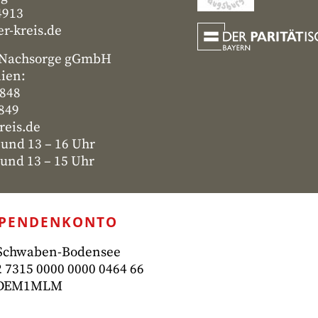
4913
r-kreis.de
- Nachsorge gGmbH
lien:
4848
4849
reis.de
 und 13 – 16 Uhr
nd 13 – 15 Uhr
SPENDENKONTO
 Schwaben-Bodensee
 7315
0000 0000 0464 66
ADEM1MLM