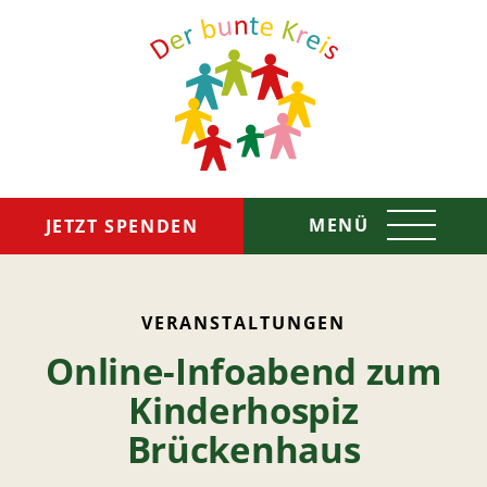
MENÜ
JETZT SPENDEN
Das sind wir
VERANSTALTUNGEN
Online-Infoabend zum
So helfen wir
Kinderhospiz
Spenden & Helfen
Brückenhaus